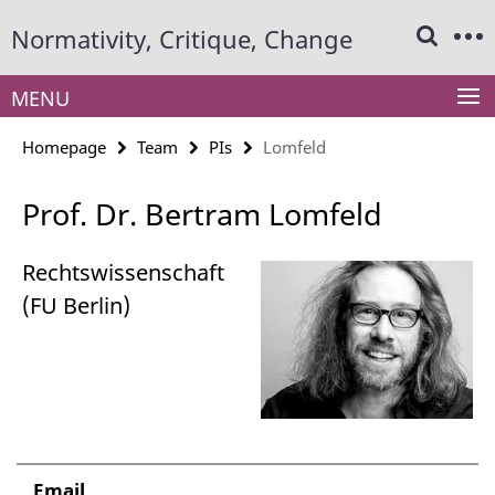
Springe
Service
Normativity, Critique, Change
direkt
Navigation
zu
Inhalt
MENU
Homepage
Team
PIs
Lomfeld
Prof. Dr. Bertram Lomfeld
Rechtswissenschaft
(FU Berlin)
Email