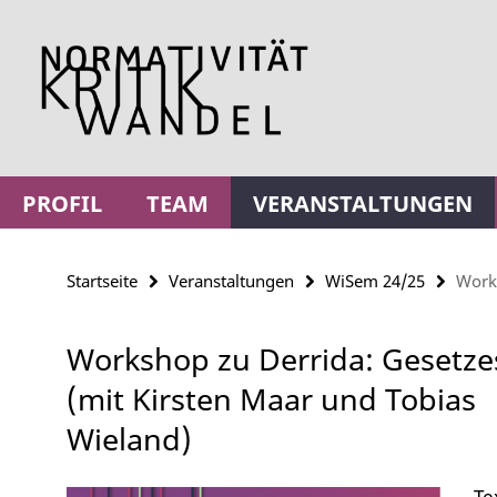
Springe
Service-
direkt
Navigation
zu
Inhalt
PROFIL
TEAM
VERANSTALTUNGEN
Startseite
Veranstaltungen
WiSem 24/25
Works
Workshop zu Derrida: Gesetze
(mit Kirsten Maar und Tobias
Wieland)
Te