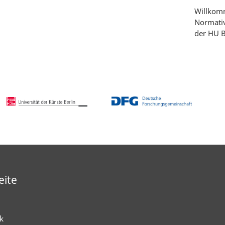
Willkomm
Normativ
der HU B
eite
k