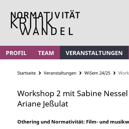
Springe
Service-
direkt
Navigation
zu
Inhalt
PROFIL
TEAM
VERANSTALTUNGEN
Startseite
Veranstaltungen
WiSem 24/25
Works
Workshop 2 mit Sabine Nessel
Ariane Jeßulat
Othering und Normativität: Film- und musik