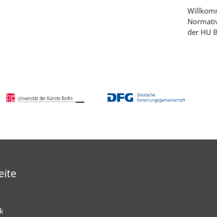
Willkomm
Normativ
der HU B
eite
k