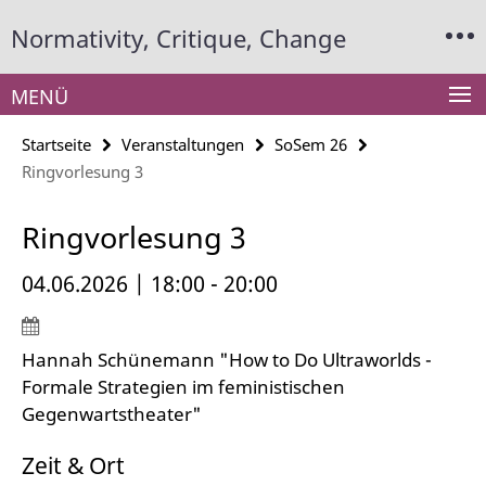
Springe
Service-
Normativity, Critique, Change
direkt
Navigation
zu
Inhalt
MENÜ
Startseite
Veranstaltungen
SoSem 26
Ringvorlesung 3
Ringvorlesung 3
04.06.2026 | 18:00 - 20:00
Hannah Schünemann "How to Do Ultraworlds -
Formale Strategien im feministischen
Gegenwartstheater"
Zeit & Ort