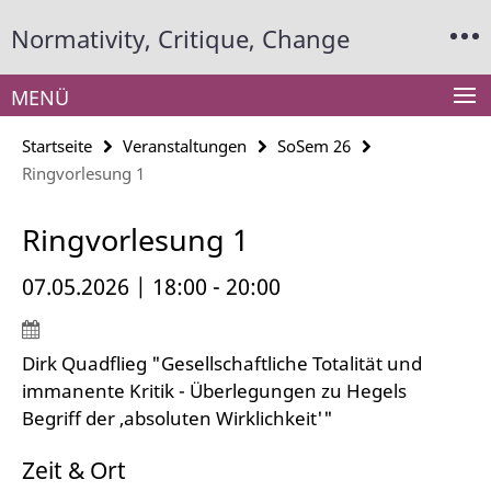
Springe
Service-
Normativity, Critique, Change
direkt
Navigation
zu
Inhalt
MENÜ
Startseite
Veranstaltungen
SoSem 26
Ringvorlesung 1
Ringvorlesung 1
07.05.2026 | 18:00 - 20:00
Dirk Quadflieg "Gesellschaftliche Totalität und
immanente Kritik - Überlegungen zu Hegels
Begriff der ,absoluten Wirklichkeit'"
Zeit & Ort