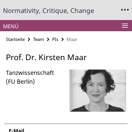
Springe
Service-
Normativity, Critique, Change
direkt
Navigation
zu
Inhalt
MENÜ
Startseite
Team
PIs
Maar
Prof. Dr. Kirsten Maar
Tanzwissenschaft
(FU Berlin)
E-Mail