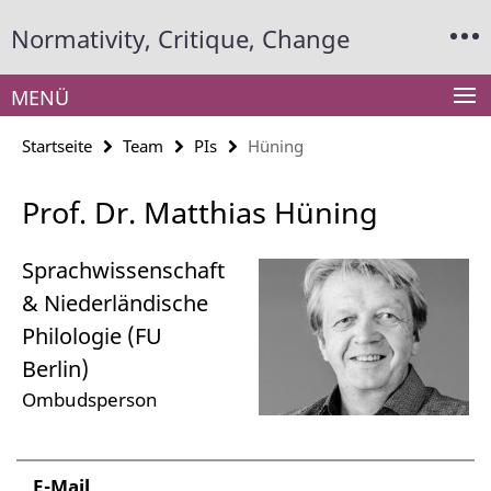
Springe
Service-
Normativity, Critique, Change
direkt
Navigation
zu
Inhalt
MENÜ
Startseite
Team
PIs
Hüning
Prof. Dr. Matthias Hüning
Sprachwissenschaft
& Niederländische
Philologie (FU
Berlin)
Ombudsperson
E-Mail