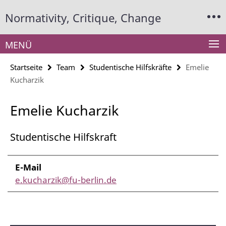
Springe
Service-
Normativity, Critique, Change
direkt
Navigation
zu
Inhalt
MENÜ
Startseite
Team
Studentische Hilfskräfte
Emelie
Kucharzik
Emelie Kucharzik
Studentische Hilfskraft
E-Mail
e.kucharzik@fu-berlin.de